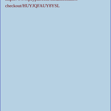
checkout/HUYJQFAUY8YSL